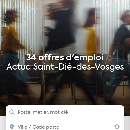
Postuler
Recruter
Actualités
L'App Actua
Contact
Mes offres favoris
Nos agences
Groupe Actua
34 offres d'emploi
Actua Saint-Dié-des-Vosges