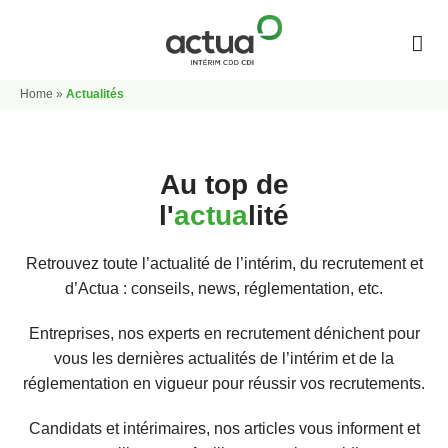
Home
»
Actualités
Postuler
Recruter
Actualités
Contact
L'app Actua
Au top de
l'
actua
lité
Mes offres favoris
Nos agences
Groupe Actua
Retrouvez toute l’actualité de l’intérim, du recrutement et
d’Actua : conseils, news, réglementation, etc.
Entreprises, nos experts en recrutement dénichent pour
vous les dernières actualités de l’intérim et de la
réglementation en vigueur pour réussir vos recrutements.
Candidats et intérimaires, nos articles vous informent et